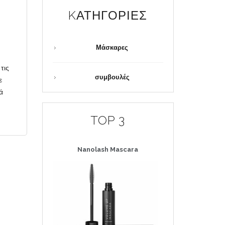
KΑΤΗΓΟΡΊΕΣ
Μάσκαρες
τις
συμβουλές
ε
ά
TOP 3
Nanolash
Mascara