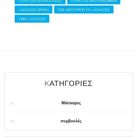
LASHCODE ΑΞΙΟΛΟΓΉΣΕΙΣ
LASHCODE ΑΠΟΤΕΛΈΣΜΑΤΑ
LASHCODE ΧΡΉΣΗ
ΠΩΣ ΛΕΙΤΟΥΡΓΕΊ ΤΟ LASHCODE
ΤΙΜΉ LASHCODE
KΑΤΗΓΟΡΊΕΣ
Μάσκαρες
συμβουλές