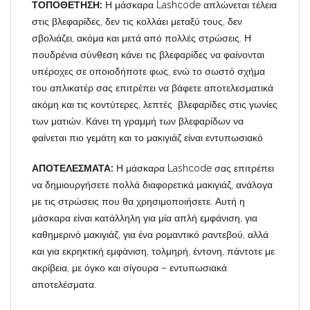
ΤΟΠΟΘΕΤΗΣΗ:
Η μάσκαρα Lashcode απλώνεται τέλεια
στις βλεφαρίδες, δεν τις κολλάει μεταξύ τους, δεν
σβολιάζει, ακόμα και μετά από πολλές στρώσεις. Η
πουδρένια σύνθεση κάνει τις βλεφαρίδες να φαίνονται
υπέροχες σε οποιοδήποτε φως, ενώ το σωστό σχήμα
του απλικατέρ σας επιτρέπει να βάφετε αποτελεσματικά
ακόμη και τις κοντύτερες, λεπτές βλεφαρίδες στις γωνίες
των ματιών. Κάνει τη γραμμή των βλεφαρίδων να
φαίνεται πιο γεμάτη και το μακιγιάζ είναι εντυπωσιακό
ΑΠΟΤΕΛΕΣΜΑΤΑ:
Η μάσκαρα Lashcode σας επιτρέπει
να δημιουργήσετε πολλά διαφορετικά μακιγιάζ, ανάλογα
με τις στρώσεις που θα χρησιμοποιήσετε. Αυτή η
μάσκαρα είναι κατάλληλη για μία απλή εμφάνιση, για
καθημερινό μακιγιάζ, για ένα ρομαντικό ραντεβού, αλλά
και για εκρηκτική εμφάνιση, τολμηρή, έντονη, πάντοτε με
ακρίβεια, με όγκο και σίγουρα – εντυπωσιακά
αποτελέσματα.