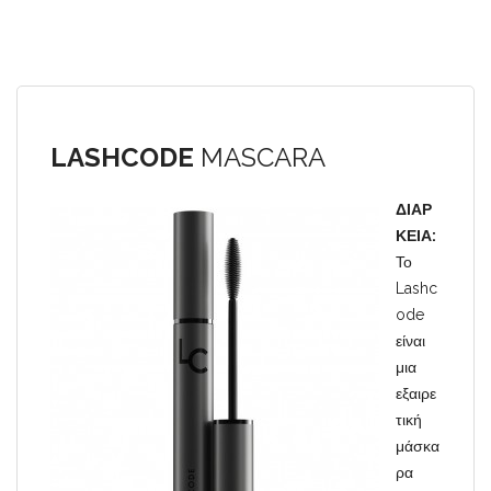
LASHCODE
MASCARA
ΔΙΑΡ
ΚΕΙΑ:
Το
Lashc
ode
είναι
μια
εξαιρε
τική
μάσκα
ρα