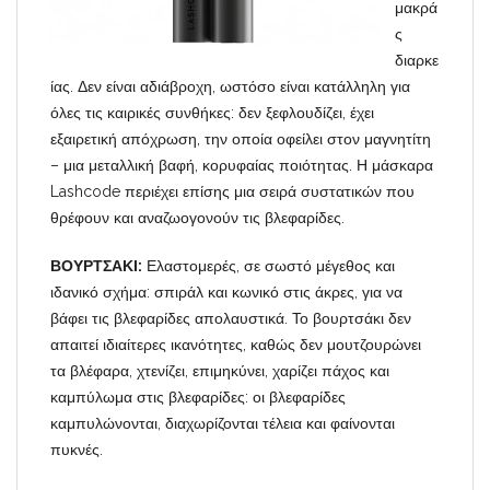
μακρά
ς
διαρκε
ίας. Δεν είναι αδιάβροχη, ωστόσο είναι κατάλληλη για
όλες τις καιρικές συνθήκες: δεν ξεφλουδίζει, έχει
εξαιρετική απόχρωση, την οποία οφείλει στον μαγνητίτη
– μια μεταλλική βαφή, κορυφαίας ποιότητας. Η μάσκαρα
Lashcode περιέχει επίσης μια σειρά συστατικών που
θρέφουν και αναζωογονούν τις βλεφαρίδες.
ΒΟΥΡΤΣΑΚΙ:
Ελαστομερές, σε σωστό μέγεθος και
ιδανικό σχήμα: σπιράλ και κωνικό στις άκρες, για να
βάφει τις βλεφαρίδες απολαυστικά. Το βουρτσάκι δεν
απαιτεί ιδιαίτερες ικανότητες, καθώς δεν μουτζουρώνει
τα βλέφαρα, χτενίζει, επιμηκύνει, χαρίζει πάχος και
καμπύλωμα στις βλεφαρίδες: οι βλεφαρίδες
καμπυλώνονται, διαχωρίζονται τέλεια και φαίνονται
πυκνές.