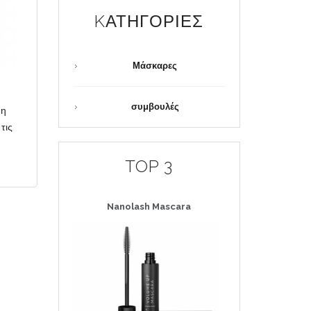
KΑΤΗΓΟΡΊΕΣ
Μάσκαρες
συμβουλές
 η
τις
TOP 3
Nanolash
Mascara