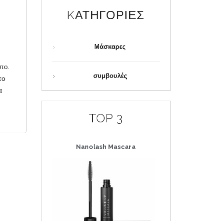
KΑΤΗΓΟΡΊΕΣ
Μάσκαρες
πο.
συμβουλές
το
α
TOP 3
Nanolash
Mascara