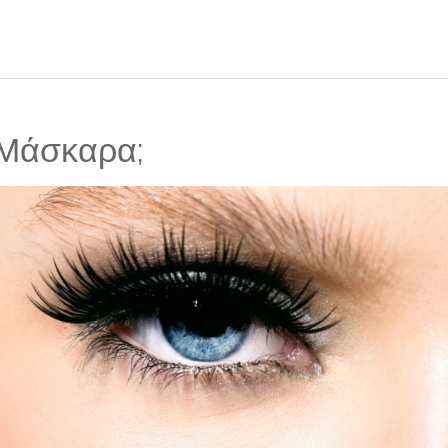
η Μάσκαρα;