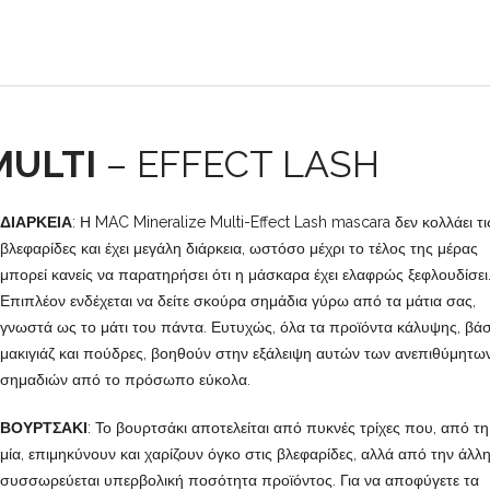
MULTI
– EFFECT LASH
ΔΙΑΡΚΕΙΑ
: Η MAC Mineralize Multi-Effect Lash mascara δεν κολλάει τι
βλεφαρίδες και έχει μεγάλη διάρκεια, ωστόσο μέχρι το τέλος της μέρας
μπορεί κανείς να παρατηρήσει ότι η μάσκαρα έχει ελαφρώς ξεφλουδίσει
Επιπλέον ενδέχεται να δείτε σκούρα σημάδια γύρω από τα μάτια σας,
γνωστά ως το μάτι του πάντα. Ευτυχώς, όλα τα προϊόντα κάλυψης, βάσ
μακιγιάζ και πούδρες, βοηθούν στην εξάλειψη αυτών των ανεπιθύμητω
σημαδιών από το πρόσωπο εύκολα.
ΒΟΥΡΤΣΑΚΙ
: Το βουρτσάκι αποτελείται από πυκνές τρίχες που, από τη
μία, επιμηκύνουν και χαρίζουν όγκο στις βλεφαρίδες, αλλά από την άλλη
συσσωρεύεται υπερβολική ποσότητα προϊόντος. Για να αποφύγετε τα