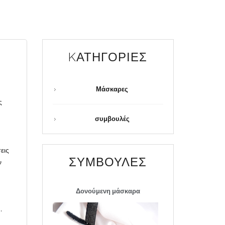
KΑΤΗΓΟΡΊΕΣ
Μάσκαρες
ς
συμβουλές
.
εις
ΣΥΜΒΟΥΛΈΣ
ν
Δονούμενη μάσκαρα
,