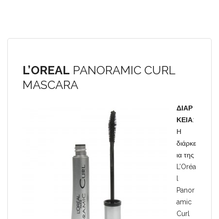
L’OREAL
PANORAMIC CURL
MASCARA
ΔΙΑΡ
ΚΕΙΑ
:
Η
διάρκε
ια της
L’Oréa
l
Panor
amic
Curl