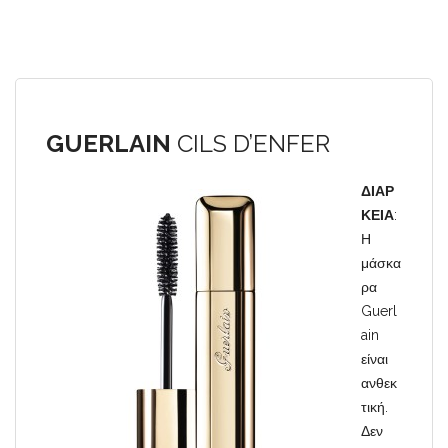
GUERLAIN
CILS D’ENFER
ΔΙΑΡ
ΚΕΙΑ
:
Η
μάσκα
ρα
Guerl
ain
είναι
ανθεκ
τική.
Δεν