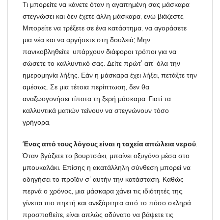
Τι μπορείτε να κάνετε όταν η αγαπημένη σας μάσκαρα
στεγνώσει και δεν έχετε άλλη μάσκαρα, ενώ βιάζεστε;
Μπορείτε να τρέξετε σε ένα κατάστημα, να αγοράσετε
μια νέα και να αργήσετε στη δουλειά; Μην
πανικοβληθείτε, υπάρχουν διάφοροι τρόποι για να
σώσετε το καλλυντικό σας. Δείτε πρώτ’ απ’ όλα την
ημερομηνία λήξης. Εάν η μάσκαρα έχει λήξει, πετάξτε την
αμέσως. Σε μια τέτοια περίπτωση, δεν θα
αναζωογονήσει τίποτα τη ξερή μάσκαρα. Γιατί τα
καλλυντικά ματιών τείνουν να στεγνώνουν τόσο
γρήγορα;
Ένας από τους λόγους είναι η ταχεία απώλεια νερού
.
Όταν βγάζετε το βουρτσάκι, μπαίνει οξυγόνο μέσα στο
μπουκαλάκι. Επίσης η ακατάλληλη σύνθεση μπορεί να
οδηγήσει το προϊόν σ’ αυτήν την κατάσταση. Καθώς
περνά ο χρόνος, μια μάσκαρα χάνει τις ιδιότητές της,
γίνεται πιο πηκτή και ανεξάρτητα από το πόσο σκληρά
προσπαθείτε, είναι απλώς αδύνατο να βάψετε τις