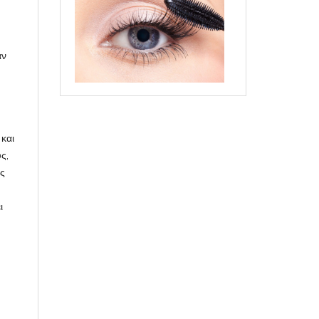
αν
και
ς,
ις
ι